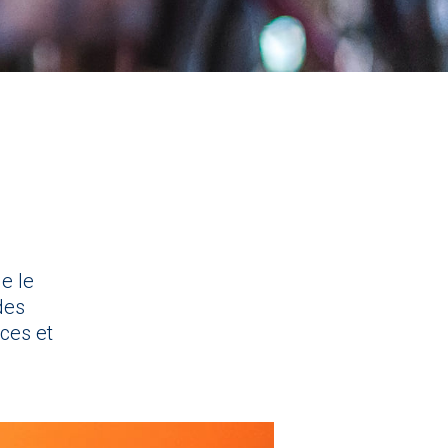
e le
des
aces et