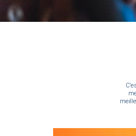
C’e
me
meille