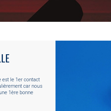
LLE
 est le 1er contact
culièrement car nous
e une 1ère bonne