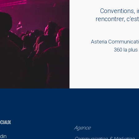
Conventions, 
rencontrer, c’es
Asteria Communicatio
360 la plus
OCIAUX
Agence
din