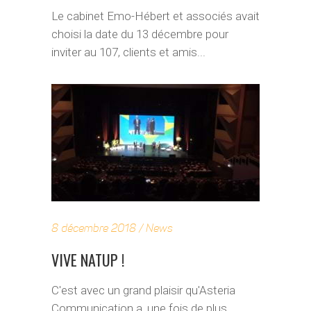
Le cabinet Emo-Hébert et associés avait
choisi la date du 13 décembre pour
inviter au 107, clients et amis...
8 décembre 2018
News
VIVE NATUP !
C'est avec un grand plaisir qu'Asteria
Communication a, une fois de plus,