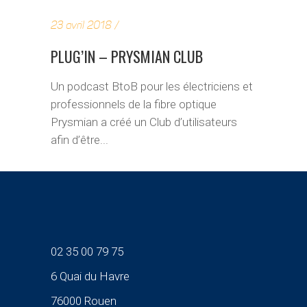
23 avril 2018
PLUG’IN – PRYSMIAN CLUB
Un podcast BtoB pour les électriciens et
professionnels de la fibre optique
Prysmian a créé un Club d’utilisateurs
afin d’être...
02 35 00 79 75
6 Quai du Havre
76000 Rouen